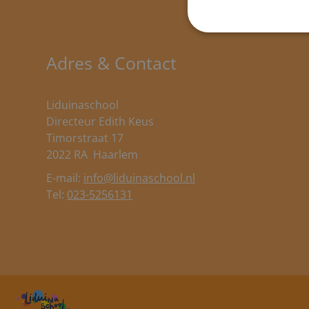
Adres & Contact
Liduinaschool
Directeur Edith Keus
Timorstraat 17
2022 RA
Haarlem
E-mail:
info@liduinaschool.nl
Tel:
023-5256131