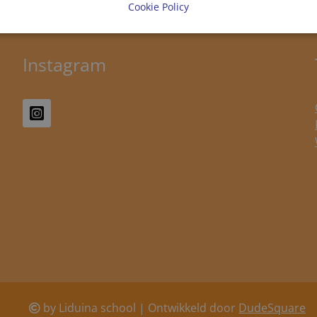
Cookie Policy
Instagram
by Liduina school | Ontwikkeld door
DudeSquare