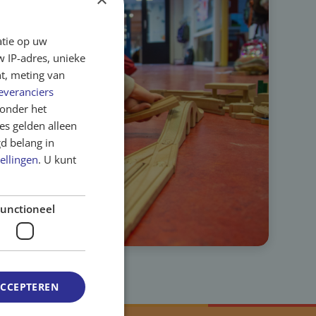
atie op uw
 IP-adres, unieke
t, meting van
everanciers
onder het
s gelden alleen
d belang in
ellingen
. U kunt
unctioneel
ACCEPTEREN