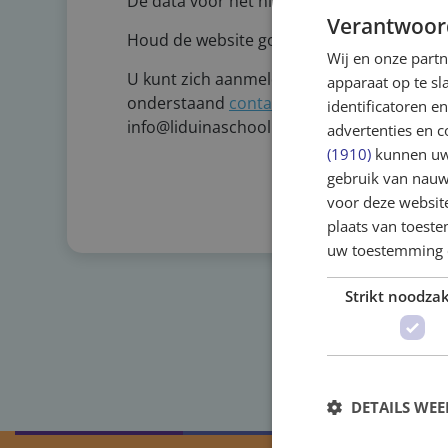
De data voor het nieuwe schooljaar zijn no
Verantwoor
Houd de website goed in de gaten.
Wij en onze part
U kunt zich aanmelden voor een rondleidi
apparaat op te s
onderstaand
contactformulier
in te vullen
identificatoren e
info@liduinaschool.nl. U kunt ook bellen 
advertenties en c
(1910)
kunnen uw 
gebruik van nauw
voor deze websit
plaats van toest
uw toestemming 
Strikt noodzak
DETAILS WE