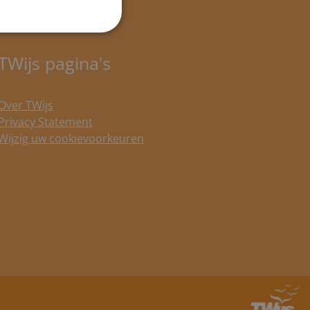
TWijs pagina's
Over TWijs
Privacy Statement
Wijzig uw cookievoorkeuren