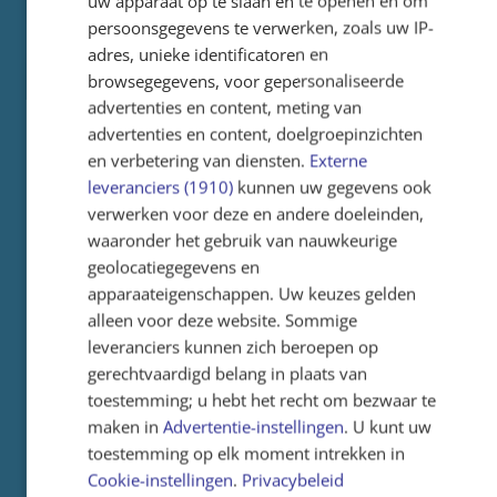
uw apparaat op te slaan en te openen en om
persoonsgegevens te verwerken, zoals uw IP-
adres, unieke identificatoren en
browsegegevens, voor gepersonaliseerde
Eerste boekenruilbeurs
10-07-2025
advertenties en content, meting van
groot succes!
advertenties en content, doelgroepinzichten
en verbetering van diensten.
Externe
Zoekboeken, graphic novels, delen uit de
leveranciers (1910)
kunnen uw gegevens ook
Harry Potterserie en prentenboeken. Vlak
verwerken voor deze en andere doeleinden,
voor het einde van het schooljaar hebben de
waaronder het gebruik van nauwkeurige
leerlingen van de Liduinaschool maar liefst
geolocatiegegevens en
360 uitgelezen boeken gedoneerd aan de
apparaateigenschappen. Uw keuzes gelden
eerste ruilbeurs op school. Iedereen ging met
alleen voor deze website. Sommige
een ‘nieuw’ exemplaar naar huis, handig voor
leveranciers kunnen zich beroepen op
de vakantie!
gerechtvaardigd belang in plaats van
Lees meer
toestemming; u hebt het recht om bezwaar te
maken in
Advertentie-instellingen
. U kunt uw
toestemming op elk moment intrekken in
Cookie-instellingen
.
Privacybeleid