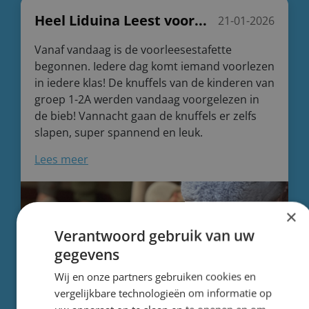
Heel Liduina Leest voor...
21-01-2026
Vanaf vandaag is de voorleesestafette
begonnen. Iedere dag komt iemand voorlezen
in iedere klas! De knuffels van de kinderen van
groep 1-2A werden vandaag voorgelezen in
de bieb! Vannacht gaan de knuffels er zelfs
slapen, super spannend en leuk.
Lees meer
×
Verantwoord gebruik van uw
gegevens
Wij en onze partners gebruiken cookies en
vergelijkbare technologieën om informatie op