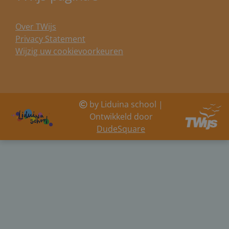
Over TWijs
Privacy Statement
Wijzig uw cookievoorkeuren
by Liduina school |
Ontwikkeld door
DudeSquare