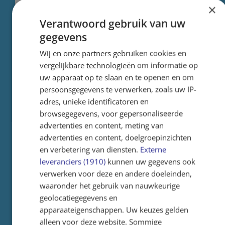
groot succes!
×
Verantwoord gebruik van uw
Zoekboeken, graphic novels, delen uit de
gegevens
Harry Potterserie en prentenboeken. Vlak
voor het einde van het schooljaar hebben de
Wij en onze partners gebruiken cookies en
leerlingen van de Liduinaschool maar liefst
vergelijkbare technologieën om informatie op
360 uitgelezen boeken gedoneerd aan de
uw apparaat op te slaan en te openen en om
eerste ruilbeurs op school. Iedereen ging met
persoonsgegevens te verwerken, zoals uw IP-
een ‘nieuw’ exemplaar naar huis, handig voor
adres, unieke identificatoren en
de vakantie!
browsegegevens, voor gepersonaliseerde
advertenties en content, meting van
Lees meer
advertenties en content, doelgroepinzichten
en verbetering van diensten.
Externe
leveranciers (1910)
kunnen uw gegevens ook
verwerken voor deze en andere doeleinden,
waaronder het gebruik van nauwkeurige
geolocatiegegevens en
apparaateigenschappen. Uw keuzes gelden
alleen voor deze website. Sommige