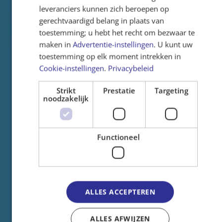
leveranciers kunnen zich beroepen op
gerechtvaardigd belang in plaats van
toestemming; u hebt het recht om bezwaar te
maken in
Advertentie-instellingen
. U kunt uw
‘Ik was het allernatst van
toestemming op elk moment intrekken in
01-07-2025
iedereen’
Cookie-instellingen
.
Privacybeleid
Waar moet je zijn, op de allerheetste juli ooit
Strikt
Prestatie
Targeting
noodzakelijk
gemeten? In de buurt van water natuurlijk!
Daarom organiseerde het team op 1 juli weer
een waterfestijn – vaste prik op de
Liduinaschool als het kwik flink omhoogschiet.
Functioneel
Lees meer
ALLES ACCEPTEREN
ALLES AFWIJZEN