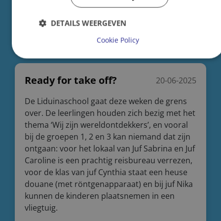
DETAILS WEERGEVEN
Cookie Policy
Ready for take off?
20-06-2025
De Liduinaschool gaat deze weken de grens
over. De leerlingen houden zich bezig met het
thema ‘Wij zijn wereldontdekkers’, en vooral
bij de groepen 1, 2 en 3 kan niemand dat zijn
ontgaan: voor het lokaal van Juf Sabrina en Juf
Caroline is een prachtig reisbureau verrezen,
voor de klas van juf Cynthia staat een heuse
douane (met röntgenapparaat) en bij juf Nika
kunnen de kinderen plaatsnemen in een
vliegtuig.